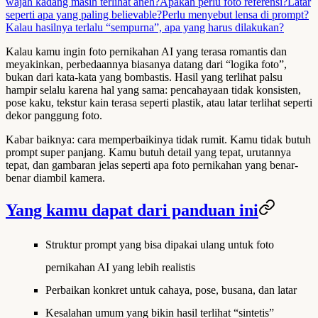
wajah kadang masih terlihat aneh?
Apakah perlu foto referensi?
Latar
seperti apa yang paling believable?
Perlu menyebut lensa di prompt?
Kalau hasilnya terlalu “sempurna”, apa yang harus dilakukan?
Kalau kamu ingin
foto pernikahan AI
yang terasa romantis dan
meyakinkan, perbedaannya biasanya datang dari “logika foto”,
bukan dari kata-kata yang bombastis. Hasil yang terlihat palsu
hampir selalu karena hal yang sama: pencahayaan tidak konsisten,
pose kaku, tekstur kain terasa seperti plastik, atau latar terlihat seperti
dekor panggung foto.
Kabar baiknya: cara memperbaikinya tidak rumit. Kamu tidak butuh
prompt super panjang. Kamu butuh detail yang tepat, urutannya
tepat, dan gambaran jelas seperti apa foto pernikahan yang benar-
benar diambil kamera.
Yang kamu dapat dari panduan ini
Struktur prompt yang bisa dipakai ulang untuk foto
pernikahan AI yang lebih realistis
Perbaikan konkret untuk cahaya, pose, busana, dan latar
Kesalahan umum yang bikin hasil terlihat “sintetis”