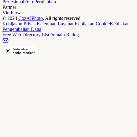
Profesional
Foto Pernikahan
Partner
ViraFlow
©
2024
CozAIPhoto
, All rights reserved
Kebijakan Privasi
Ketentuan Layanan
Kebijakan Cookie
Kebijakan
Pengembalian Dana
Free Web Directory List
Domain Rating