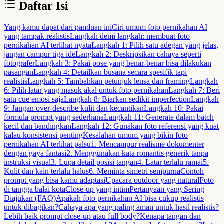
Daftar Isi
Yang kamu dapat dari panduan ini
Ciri umum foto pernikahan AI
yang tampak realistis
Langkah demi langkah: membuat foto
pernikahan AI terlihat nyata
Langkah 1: Pilih satu adegan yang jelas,
jangan campur tiga ide
Langkah 2: Deskripsikan cahaya seperti
fotografer
Langkah 3: Pakai pose yang benar-benar bisa dilakukan
pasangan
Langkah 4: Detailkan busana secara spesifik tapi
realistis
Langkah 5: Tambahkan petunjuk lensa dan framing
Langkah
6: Pilih latar yang masuk akal untuk foto pernikahan
Langkah 7: Beri
satu cue emosi saja
Langkah 8: Biarkan sedikit imperfection
Langkah
9: Jangan over-describe kulit dan kecantikan
Langkah 10: Pakai
formula prompt yang sederhana
Langkah 11: Generate dalam batch
kecil dan bandingkan
Langkah 12: Gunakan foto referensi yang kuat
kalau konsistensi penting
Kesalahan umum yang bikin foto
pernikahan AI terlihat palsu
1. Mencampur realisme dokumenter
dengan gaya fantasi
2. Menggunakan kata romantis generik tanpa
instruksi visual
3. Lupa detail posisi tangan
4. Latar terlalu ramai
5.
Kulit dan kain terlalu halus
6. Meminta simetri sempurna
Contoh
prompt yang bisa kamu adaptasi
Upacara outdoor yang natural
Foto
di tangga balai kota
Close-up yang intim
Pertanyaan yang Sering
Diajukan (FAQ)
Apakah foto pernikahan AI bisa cukup realistis
untuk dibagikan?
Cahaya apa yang paling aman untuk hasil realistis?
Lebih baik prompt close-up atau full body?
Kenapa tangan dan