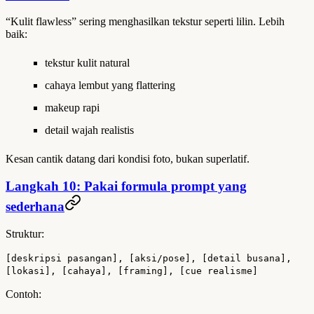
“Kulit flawless” sering menghasilkan tekstur seperti lilin. Lebih
baik:
tekstur kulit natural
cahaya lembut yang flattering
makeup rapi
detail wajah realistis
Kesan cantik datang dari kondisi foto, bukan superlatif.
Langkah 10: Pakai formula prompt yang
sederhana
Struktur:
[deskripsi pasangan], [aksi/pose], [detail busana],
[lokasi], [cahaya], [framing], [cue realisme]
Contoh: