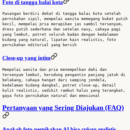
Foto di tangga balai kota
Pasangan berdiri dekat di tangga balai kota setelah
pernikahan sipil, mempelai wanita memegang buket putih
kecil, mempelai pria merapikan jas sambil tersenyum,
dress putih sederhana dan setelan navy, cahaya pagi
yang lembut, potret seluruh badan dengan kedalaman
bidang yang natural, lipatan kain realistis, foto
pernikahan editorial yang bersih
Close-up yang intim
Mempelai wanita dan pria menempelkan dahi dan
tersenyum lembut, kerudung pengantin panjang jatuh di
belakang, cahaya hangat dari samping jendela,
kedalaman bidang dangkal, potret close-up, detail
kulit realistis, sedikit rambut halus yang terangkat,
gaya foto pernikahan natural dan emosional
Pertanyaan yang Sering Diajukan (FAQ)
Apakah foto pernikahan AI bisa cukup realistis